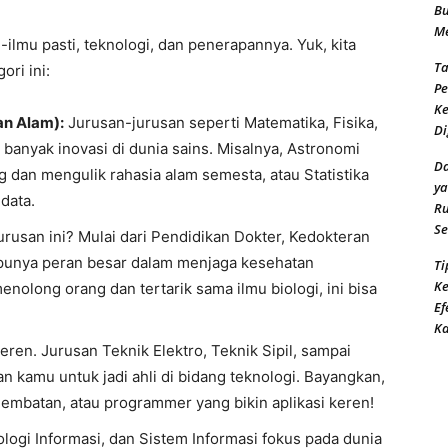
Bu
Me
-ilmu pasti, teknologi, dan penerapannya. Yuk, kita
Ta
ori ini:
Pe
Ke
n Alam):
Jurusan-jurusan seperti Matematika, Fisika,
Di
i banyak inovasi di dunia sains. Misalnya, Astronomi
Da
dan mengulik rahasia alam semesta, atau Statistika
ya
data.
Ru
Se
urusan ini? Mulai dari Pendidikan Dokter, Kedokteran
punya peran besar dalam menjaga kesehatan
Ti
Ke
nolong orang dan tertarik sama ilmu biologi, ini bisa
Ef
K
eren. Jurusan Teknik Elektro, Teknik Sipil, sampai
 kamu untuk jadi ahli di bidang teknologi. Bayangkan,
jembatan, atau programmer yang bikin aplikasi keren!
ogi Informasi, dan Sistem Informasi fokus pada dunia