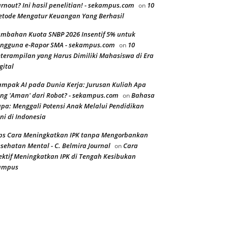
rnout? Ini hasil penelitian! - sekampus.com
10
on
tode Mengatur Keuangan Yang Berhasil
mbahan Kuota SNBP 2026 Insentif 5% untuk
ngguna e-Rapor SMA - sekampus.com
10
on
terampilan yang Harus Dimiliki Mahasiswa di Era
gital
mpak AI pada Dunia Kerja: Jurusan Kuliah Apa
ng 'Aman' dari Robot? - sekampus.com
Bahasa
on
pa: Menggali Potensi Anak Melalui Pendidikan
ni di Indonesia
ps Cara Meningkatkan IPK tanpa Mengorbankan
sehatan Mental - C. Belmira Journal
Cara
on
ektif Meningkatkan IPK di Tengah Kesibukan
ampus