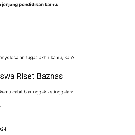
 jenjang pendidikan kamu:
enyelesaian tugas akhir kamu, kan?
iswa Riset Baznas
kamu catat biar nggak ketinggalan:
4
024