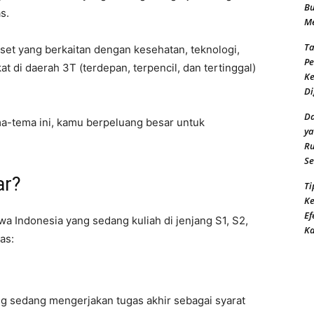
Bu
s.
Me
Ta
set yang berkaitan dengan kesehatan, teknologi,
Pe
 di daerah 3T (terdepan, terpencil, dan tertinggal)
Ke
Di
Da
ma-tema ini, kamu berpeluang besar untuk
ya
Ru
Se
ar?
Ti
Ke
Ef
a Indonesia yang sedang kuliah di jenjang S1, S2,
K
as:
g sedang mengerjakan tugas akhir sebagai syarat