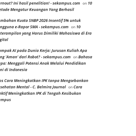
rnout? Ini hasil penelitian! - sekampus.com
10
on
tode Mengatur Keuangan Yang Berhasil
mbahan Kuota SNBP 2026 Insentif 5% untuk
ngguna e-Rapor SMA - sekampus.com
10
on
terampilan yang Harus Dimiliki Mahasiswa di Era
gital
mpak AI pada Dunia Kerja: Jurusan Kuliah Apa
ng 'Aman' dari Robot? - sekampus.com
Bahasa
on
pa: Menggali Potensi Anak Melalui Pendidikan
ni di Indonesia
ps Cara Meningkatkan IPK tanpa Mengorbankan
sehatan Mental - C. Belmira Journal
Cara
on
ektif Meningkatkan IPK di Tengah Kesibukan
ampus