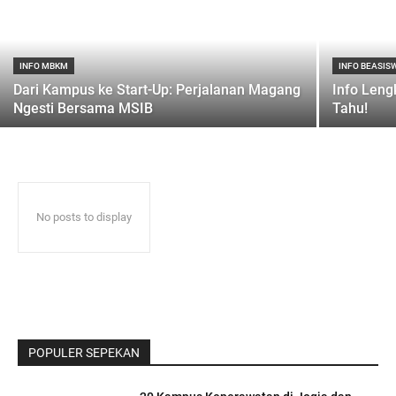
INFO MBKM
INFO BEASIS
Dari Kampus ke Start-Up: Perjalanan Magang
Info Leng
Ngesti Bersama MSIB
Tahu!
No posts to display
POPULER SEPEKAN