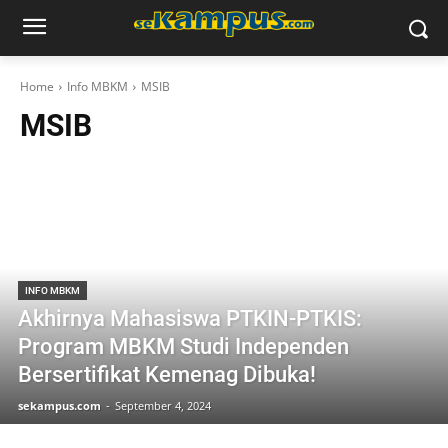
Home
Info MBKM
MSIB
MSIB
INFO MBKM
Akhirnya Mahasiswa PTKIN-PTKIS:
Program MBKM Studi Independen
Bersertifikat Kemenag Dibuka!
sekampus.com
-
September 4, 2024