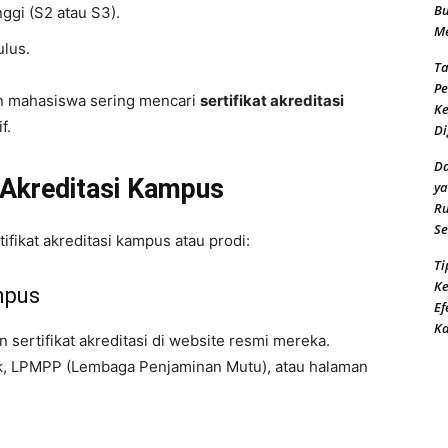
Bu
nggi (S2 atau S3).
Me
ulus.
Ta
Pe
on mahasiswa sering mencari
sertifikat akreditasi
Ke
f.
Di
Da
 Akreditasi Kampus
ya
Ru
Se
fikat akreditasi kampus atau prodi:
Ti
Ke
mpus
Ef
K
sertifikat akreditasi di website resmi mereka.
ik, LPMPP (Lembaga Penjaminan Mutu), atau halaman