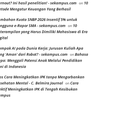
rnout? Ini hasil penelitian! - sekampus.com
10
on
tode Mengatur Keuangan Yang Berhasil
mbahan Kuota SNBP 2026 Insentif 5% untuk
ngguna e-Rapor SMA - sekampus.com
10
on
terampilan yang Harus Dimiliki Mahasiswa di Era
gital
mpak AI pada Dunia Kerja: Jurusan Kuliah Apa
ng 'Aman' dari Robot? - sekampus.com
Bahasa
on
pa: Menggali Potensi Anak Melalui Pendidikan
ni di Indonesia
ps Cara Meningkatkan IPK tanpa Mengorbankan
sehatan Mental - C. Belmira Journal
Cara
on
ektif Meningkatkan IPK di Tengah Kesibukan
ampus