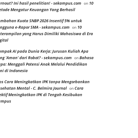
rnout? Ini hasil penelitian! - sekampus.com
10
on
tode Mengatur Keuangan Yang Berhasil
mbahan Kuota SNBP 2026 Insentif 5% untuk
ngguna e-Rapor SMA - sekampus.com
10
on
terampilan yang Harus Dimiliki Mahasiswa di Era
gital
mpak AI pada Dunia Kerja: Jurusan Kuliah Apa
ng 'Aman' dari Robot? - sekampus.com
Bahasa
on
pa: Menggali Potensi Anak Melalui Pendidikan
ni di Indonesia
ps Cara Meningkatkan IPK tanpa Mengorbankan
sehatan Mental - C. Belmira Journal
Cara
on
ektif Meningkatkan IPK di Tengah Kesibukan
ampus