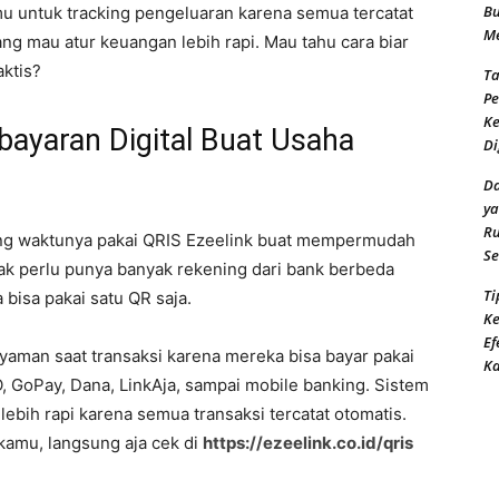
Bu
untuk tracking pengeluaran karena semua tercatat
Me
ng mau atur keuangan lebih rapi. Mau tahu cara biar
aktis?
Ta
Pe
Ke
bayaran Digital Buat Usaha
Di
Da
ya
Ru
ang waktunya pakai QRIS Ezeelink buat mempermudah
Se
ak perlu punya banyak rekening dari bank berbeda
Ti
isa pakai satu QR saja.
Ke
Ef
yaman saat transaksi karena mereka bisa bayar pakai
K
VO, GoPay, Dana, LinkAja, sampai mobile banking. Sistem
lebih rapi karena semua transaksi tercatat otomatis.
kamu, langsung aja cek di
https://ezeelink.co.id/qris