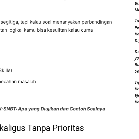
Bu
Me
Ta
segitiga, tapi kalau soal menanyakan perbandingan
Pe
an logika, kamu bisa kesulitan kalau cuma
Ke
Di
Da
ya
Ru
kills)
Se
emecahan masalah
Ti
Ke
Ef
K
K-SNBT: Apa yang Diujikan dan Contoh Soalnya
kaligus Tanpa Prioritas