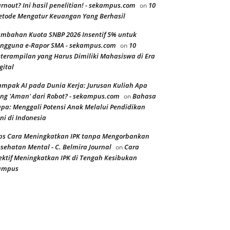
rnout? Ini hasil penelitian! - sekampus.com
10
on
tode Mengatur Keuangan Yang Berhasil
mbahan Kuota SNBP 2026 Insentif 5% untuk
ngguna e-Rapor SMA - sekampus.com
10
on
terampilan yang Harus Dimiliki Mahasiswa di Era
gital
mpak AI pada Dunia Kerja: Jurusan Kuliah Apa
ng 'Aman' dari Robot? - sekampus.com
Bahasa
on
pa: Menggali Potensi Anak Melalui Pendidikan
ni di Indonesia
ps Cara Meningkatkan IPK tanpa Mengorbankan
sehatan Mental - C. Belmira Journal
Cara
on
ektif Meningkatkan IPK di Tengah Kesibukan
ampus