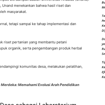
Bu
, Unand menekankan bahwa hasil riset dan
Me
oleh masyarakat.
Ta
Pe
jurnal, tetapi sampai ke tahap implementasi dan
Ke
Di
Da
 riset pertanian yang membantu petani
ya
pupuk organik, serta pengembangan produk herbal
Ru
Se
Ti
mendampingi komunitas desa, melakukan pelatihan,
Ke
Ef
K
Merdeka: Memahami Evolusi Arah Pendidikan