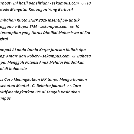
rnout? Ini hasil penelitian! - sekampus.com
10
on
tode Mengatur Keuangan Yang Berhasil
mbahan Kuota SNBP 2026 Insentif 5% untuk
ngguna e-Rapor SMA - sekampus.com
10
on
terampilan yang Harus Dimiliki Mahasiswa di Era
gital
mpak AI pada Dunia Kerja: Jurusan Kuliah Apa
ng 'Aman' dari Robot? - sekampus.com
Bahasa
on
pa: Menggali Potensi Anak Melalui Pendidikan
ni di Indonesia
ps Cara Meningkatkan IPK tanpa Mengorbankan
sehatan Mental - C. Belmira Journal
Cara
on
ektif Meningkatkan IPK di Tengah Kesibukan
ampus