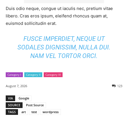
Duis odio neque, congue ut iaculis nec, pretium vitae
libero. Cras eros ipsum, eleifend rhoncus quam at,
euismod sollicitudin erat.
FUSCE IMPERDIET, NEQUE UT
SODALES DIGNISSIM, NULLA DUI.
NAM VEL TORTOR ORCI.
Category I
Category II
Category III
August 7, 2026
123
VIA
Google
SOURCE
Post Source
TAGS
art
test
wordpress